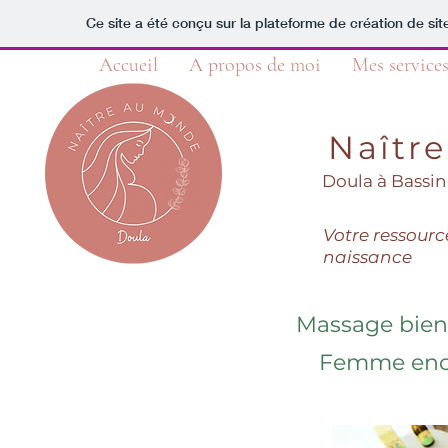
Ce site a été conçu sur la plateforme de création de sit
Accueil
A propos de moi
Mes service
N
aîtr
Doula
à
B
as
sin
Votre ressourc
naissance
Massage bien-
Femme ence