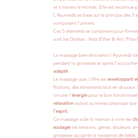
et à travers le monde. Elle est reconnue
L'Ayurveda se base sur le principe des 5 élé
composent l'univers.
Ces 5 éléments se combinent pour former 3
sont les Doshas : Vata (Ether & Air), Pitta
Le massage bien-être selon l'Ayurveda ti
pendant la grossesse et après l'accouche
adapté
.
Le massage que j'offre est
enveloppant e
frictions, des étirements tout en douceur. I
circuler l'
énergie
pour le bon fonctionnem
relaxation
autant au niveau physique que ps
l'esprit.
Ce massage aide la maman à vivre les
ch
soulager
les tensions, gênes, douleurs, am
grossesse qu'après la naissance de bébé.