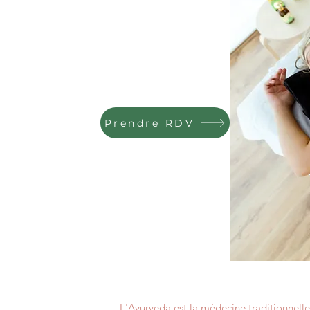
Prendre RDV
L'Ayurveda est la médecine traditionnell