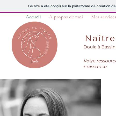
Ce site a été conçu sur la plateforme de création de
Accueil
A propos de moi
Mes service
N
aîtr
Doula
à
B
as
sin
Votre ressourc
naissance
Je vou
Parce
émoti
Je sui
bébé.