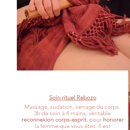
Soin rituel Rebozo
Massage, sudation, serrage du corps.
3h de soin à 4 mains, véritable
reconnexion corps-esprit
, pour
honorer
la femme que vous êtes. Il est